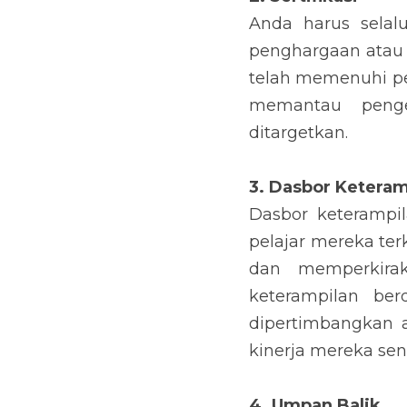
Anda harus selal
penghargaan atau 
telah memenuhi pe
memantau peng
ditargetkan.
3. Dasbor Keteram
Dasbor keterampi
pelajar mereka te
dan memperkira
keterampilan ber
dipertimbangkan a
kinerja mereka send
4. Umpan Balik 