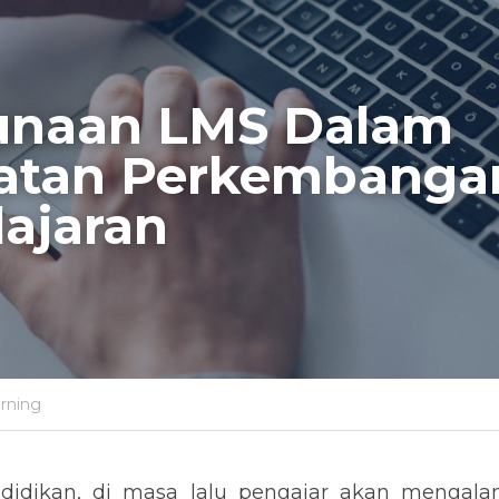
naan LMS Dalam 
atan Perkembangan
ajaran
rning
idikan, di masa lalu pengajar akan mengalam