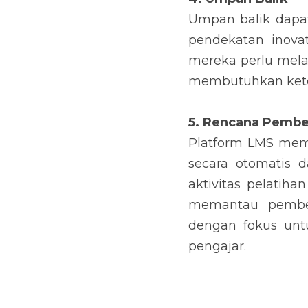
Umpan balik dapat 
pendekatan inova
mereka perlu mela
membutuhkan ketera
5. Rencana Pembe
Platform LMS mem
secara otomatis d
aktivitas pelatih
memantau pembel
dengan fokus unt
pengajar.