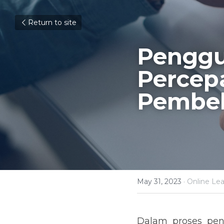
Return to site
Penggu
Percep
Pembel
May 31, 2023
·
Online Lea
Dalam proses pend