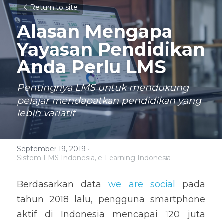
Return to site
Alasan Mengapa 
Yayasan Pendidikan 
Anda Perlu LMS
Pentingnya LMS untuk mendukung 
pelajar mendapatkan pendidikan yang 
lebih variatif
September 19, 2019
·
Sistem LMS Indonesia,
e-Learning Indonesia
Berdasarkan data 
we are social
 pada 
tahun 2018 lalu, pengguna smartphone 
aktif di Indonesia mencapai 120 juta 