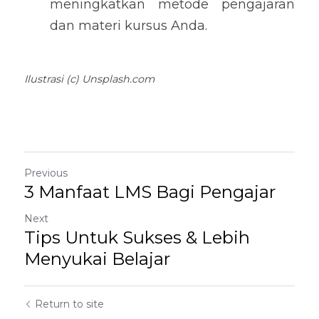
meningkatkan metode pengajaran 
dan materi kursus Anda.
Ilustrasi (c) Unsplash.com
Previous
3 Manfaat LMS Bagi Pengajar
Next
Tips Untuk Sukses & Lebih
Menyukai Belajar
Return to site