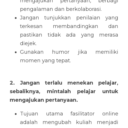
mengajukan pertanyaan, berbagi 
pengalaman dan berkolaborasi.
Jangan tunjukkan penilaian yang 
terkesan membandingkan dan 
pastikan tidak ada yang merasa 
diejek.
Gunakan humor jika memiliki 
momen yang tepat.
2. Jangan terlalu menekan pelajar, 
sebaliknya, mintalah pelajar untuk 
mengajukan pertanyaan.
Tujuan utama fasilitator online 
adalah mengubah kuliah menjadi 