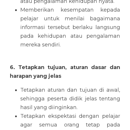
atau pengalaman kehidupan nyata.
Memberikan kesempatan kepada 
pelajar untuk menilai bagaimana 
informasi tersebut berlaku langsung 
pada kehidupan atau pengalaman 
mereka sendiri.
6. Tetapkan tujuan, aturan dasar dan 
harapan yang jelas
Tetapkan aturan dan tujuan di awal, 
sehingga peserta didik jelas tentang 
hasil yang diinginkan.
Tetapkan ekspektasi dengan pelajar 
agar semua orang tetap pada 