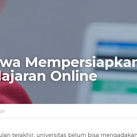
iswa Mempersiapkan
ajaran Online
jar
an terakhir, universitas belum bisa mengadakan