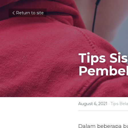
Return to site
Tips S
Pembel
August 6, 2021
·
Tips Bela
Dalam beberapa bul