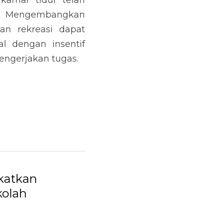
amar tidur telah 
a. Mengembangkan 
n rekreasi dapat 
 dengan insentif 
ngerjakan tugas.
katkan
kolah