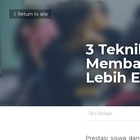
Return to site
3 Tekni
Memban
Lebih E
July 8, 2021
·
Tips Belajar
Prestasi siswa da