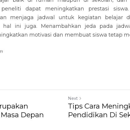
lajar baik di rumah maupun di sekolah, dan k
 peneliti dapat meningkatkan prestasi sisw
dan menjaga jadwal untuk kegiatan belajar da
al ini juga. Menambahkan jeda pada jadwal
ngkatkan motivasi dan membuat siswa tetap me
om
Next
erupakan
Tips Cara Mening
i Masa Depan
Pendidikan Di Se