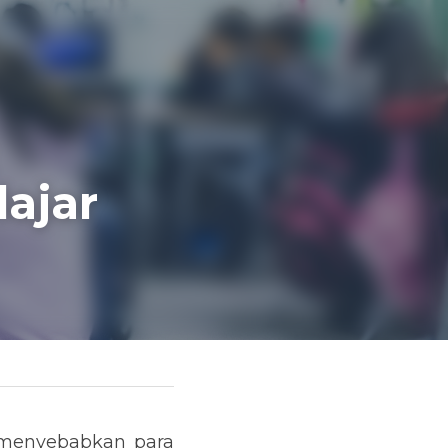
jar 
 menyebabkan para 