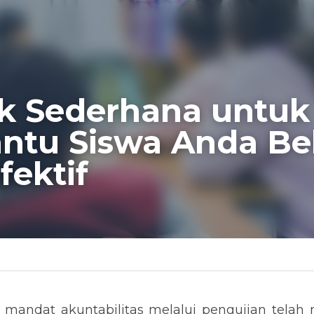
k Sederhana untuk 
tu Siswa Anda Bela
fektif
n mandat akuntabilitas melalui pengujian telah