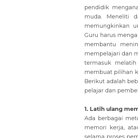
pendidik menganal
muda. Meneliti d
memungkinkan un
Guru harus mengan
membantu mening
mempelajari dan m
termasuk melatih
membuat pilihan k
Berikut adalah beb
pelajar dan pembel
1. Latih ulang mem
Ada berbagai meto
memori kerja, ata
selama proses pem