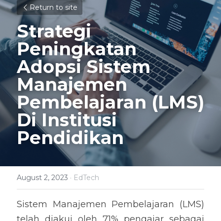
Return to site
Strategi 
Peningkatan 
Adopsi Sistem 
Manajemen 
Pembelajaran (LMS) 
Di Institusi 
Pendidikan
August 2, 2023
·
EdTech
Sistem Manajemen Pembelajaran (LMS) 
telah diakui oleh 71% pengajar sebagai 