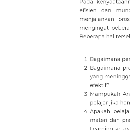
Pada kenyaataann
efisien dan mung
menjalankan pros
mengingat beberap
Beberapa hal terse
Bagaimana pera
Bagaimana pro
yang meninggal
efektif?
Mampukah And
pelajar jika h
Apakah pelaj
materi dan pr