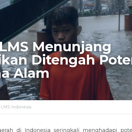
 LMS Menunjang 
kan Ditengah Poten
a Alam
 LMS Indonesia
erah di Indonesia seringkali menghadapi pot