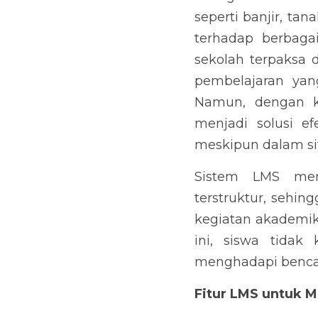
seperti banjir, ta
terhadap berbagai
sekolah terpaksa d
pembelajaran yan
Namun, dengan k
menjadi solusi ef
meskipun dalam sit
Sistem LMS memu
terstruktur, sehin
kegiatan akademik
ini, siswa tidak
menghadapi benca
Fitur LMS untuk 