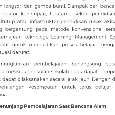
nah longsor, dan gempa bumi. Dampak dari bencan
 sektor kehidupan, terutama sektor pendidika
itutup atau infrastruktur pendidikan rusak akib
g bergantung pada metode konvensional sering
emajuan teknologi, Learning Management Sys
ektif untuk memastikan proses belajar mengaj
uasi darurat.
ngkinkan pembelajaran berlangsung secar
gga meskipun sekolah-sekolah tidak dapat beroper
 dapat dilaksanakan secara jarak jauh. Dengan d
 kehilangan kesempatan untuk terus belajar
na.
Menunjang Pembelajaran Saat Bencana Alam