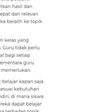
kan hasil dan 
pat dan relevan 
 beralih ke topik 
 kelas yang 
Guru tidak perlu 
 bagi setiap 
sementara guru 
g memerlukan.
 belajar kapan saja 
sesuai kebutuhan 
ri, di mana siswa 
eka dapat belajar 
 terhadap topik 