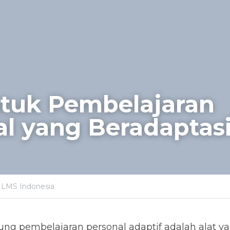
tuk Pembelajaran 
al yang Beradaptas
 LMS Indonesia
g pembelajaran personal adaptif adalah alat ya