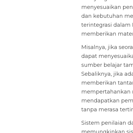
menyesuaikan peng
dan kebutuhan mer
terintegrasi dalam
memberikan materi
Misalnya, jika se
dapat menyesuaika
sumber belajar tamb
Sebaliknya, jika a
memberikan tantang
mempertahankan min
mendapatkan pembe
tanpa merasa terti
Sistem penilaian d
memungkinkan sisw