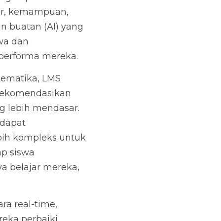
ar, kemampuan, 
buatan (AI) yang 
wa dan 
 performa mereka.
ematika, LMS 
rekomendasikan 
g lebih mendasar. 
dapat 
bih kompleks untuk 
p siswa 
 belajar mereka, 
a real-time, 
a perbaiki. 