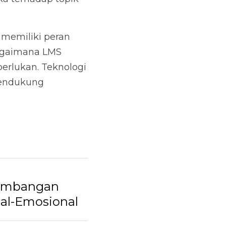
memiliki peran 
agaimana LMS 
erlukan. Teknologi 
mendukung 
embangan
ial-Emosional