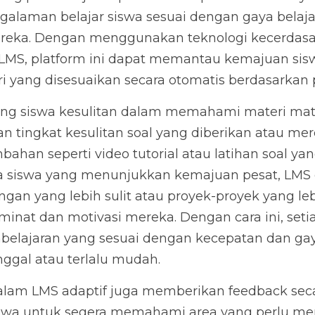
alaman belajar siswa sesuai dengan gaya belaj
eka. Dengan menggunakan teknologi kecerdasan 
 LMS, platform ini dapat memantau kemajuan sis
 yang disesuaikan secara otomatis berdasarkan
orang siswa kesulitan dalam memahami materi mat
n tingkat kesulitan soal yang diberikan atau me
ahan seperti video tutorial atau latihan soal yan
da siswa yang menunjukkan kemajuan pesat, LMS 
an yang lebih sulit atau proyek-proyek yang le
at dan motivasi mereka. Dengan cara ini, setia
lajaran yang sesuai dengan kecepatan dan gaya
nggal atau terlalu mudah.
alam LMS adaptif juga memberikan feedback secar
a untuk segera memahami area yang perlu merek