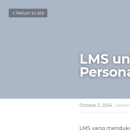
Return to site
LMS un
Person
October 2, 2024
·
Sistem
LMS yang mendukun