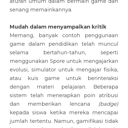
aturan umum dalam bermain game dan 
senang memainkannya.
Mudah dalam menyampaikan kritik
Memang, banyak contoh penggunaan 
game dalam pendidikan telah muncul 
selama bertahun-tahun, seperti 
menggunakan Spore untuk mengajarkan 
evolusi, simulator untuk mengajar fisika, 
atau kuis game untuk berinteraksi 
dengan materi pelajaran. Beberapa 
sistem telah menerapkan poin atribusi 
dan memberikan lencana 
(badge)
kepada siswa ketika mereka mencapai 
jumlah tertentu. Namun, gamifikasi tidak 