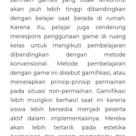
bermain games yang tidak terkontrol 
akan jauh lebih tinggi dibandingkan 
dengan belajar saat berada di rumah. 
Karena itu, pelajar juga cenderung 
merespons penggunaan game di ruang 
kelas untuk mengikuti pembelajaran 
dibandingkan dengan metode 
konvensional. Metode pembelajaran 
dengan game ini disebut gamifikasi, atau 
menerapkan prinsip-prinsip permainan 
pada situasi non-permainan. Gamifikasi 
lebih mungkin berhasil saat ini karena 
siswa lebih bersedia menjadi peserta 
aktif dalam implementasinya. Mereka 
akan lebih tertarik pada estetika 