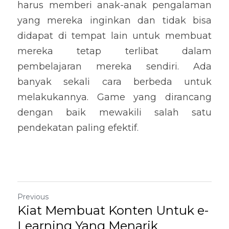
harus memberi anak-anak pengalaman 
yang mereka inginkan dan tidak bisa 
didapat di tempat lain untuk membuat 
mereka tetap terlibat dalam 
pembelajaran mereka sendiri. Ada 
banyak sekali cara berbeda untuk 
melakukannya. Game yang dirancang 
dengan baik mewakili salah satu 
pendekatan paling efektif.
Previous
Kiat Membuat Konten Untuk e-
Learning Yang Menarik