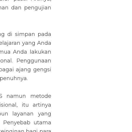
han dan pengujian 
g di simpan pada 
elajaran yang Anda 
emua Anda lakukan 
onal. Penggunaan 
agai ajang gengsi 
epenuhnya.
MS namun metode 
nal, itu artinya 
un layanan yang 
 Penyebab utama 
einginan bagi para 