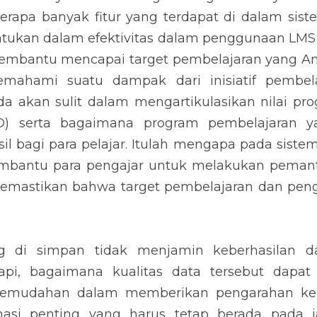
rapa banyak fitur yang terdapat di dalam sistem
tukan dalam efektivitas dalam penggunaan LMS
membantu mencapai target pembelajaran yang An
emahami suatu dampak dari inisiatif pembela
da akan sulit dalam mengartikulasikan nilai pr
D) serta bagaimana program pembelajaran ya
 bagi para pelajar. Itulah mengapa pada sistem 
mbantu para pengajar untuk melakukan pemanta
emastikan bahwa target pembelajaran dan pen
g di simpan tidak menjamin keberhasilan d
tapi, bagaimana kualitas data tersebut dapat
 kemudahan dalam memberikan pengarahan kepa
si penting yang harus tetap berada pada jalu