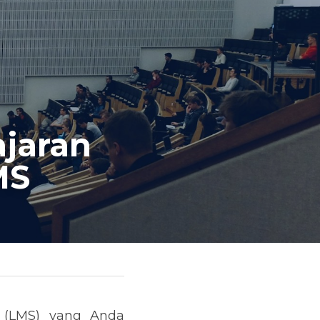
jaran 
MS
(LMS) yang Anda 