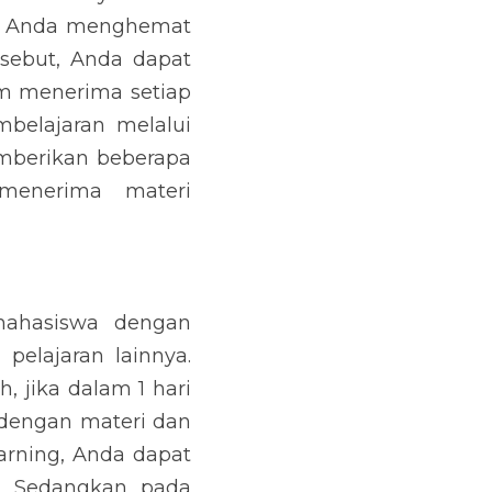
na Anda menghemat 
sebut, Anda dapat 
 menerima setiap 
belajaran melalui 
mberikan beberapa 
enerima materi 
i
mahasiswa dengan 
elajaran lainnya. 
 jika dalam 1 hari 
dengan materi dan 
rning, Anda dapat 
 Sedangkan pada 