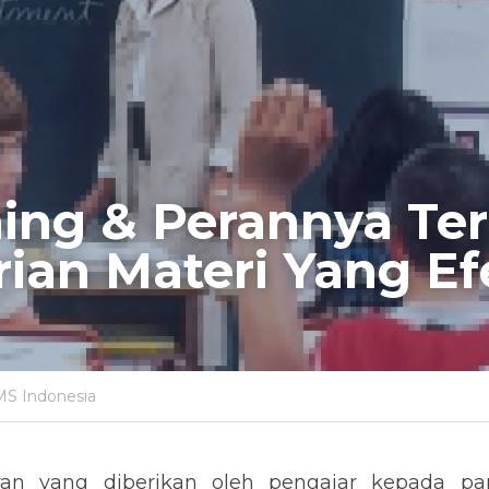
ing & Perannya Ter
an Materi Yang Efe
MS Indonesia
ran yang diberikan oleh pengajar kepada par