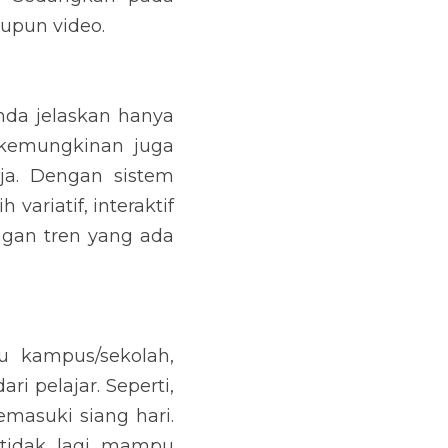
upun video.
da jelaskan hanya 
kemungkinan juga 
a. Dengan sistem 
riatif, interaktif 
gan tren yang ada 
u kampus/sekolah, 
i pelajar. Seperti, 
masuki siang hari. 
 tidak lagi mampu 