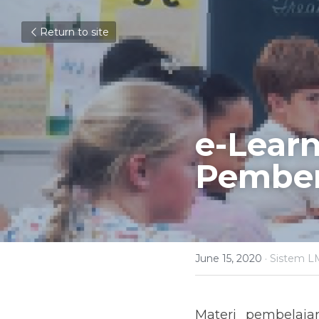
Return to site
e-Learn
Pemberi
June 15, 2020
·
Sistem L
Materi pembelaja