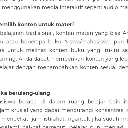
t menggunakan media interaktif seperti audio ma
emilih konten untuk materi
lajaran tradisional, konten materi yang bisa An
tu atau beberapa buku. Siswa/mahasiswa pun 
s untuk melihat konten buku yang itu-itu saj
rning, Anda dapat memberikan konten yang lebih va
pelajar dengan menambahkan konten sesuai den
buka berulang-ulang
siswa berada di dalam ruang belajar baik it
am krusial yang dapat mengurangi konsentrasi dar
 mendekati jam istirahat, ngantuk jika sudah me
alami hal-hal tersebut, pelajar pun menjadi