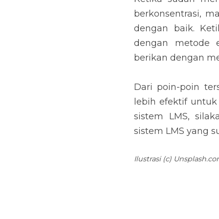
berkonsentrasi, m
dengan baik. Ket
dengan metode e
berikan dengan m
Dari poin-poin te
lebih efektif untu
sistem LMS, sila
sistem LMS yang su
Ilustrasi (c) Unsplash.c