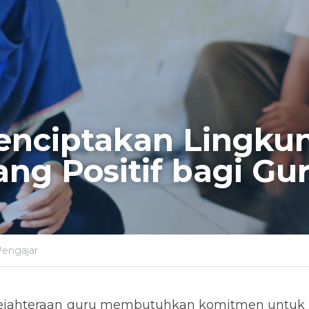
enciptakan Lingkun
ang Positif bagi Gu
Pengajar
ejahteraan guru membutuhkan komitmen untuk