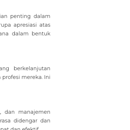
an penting dalam 
pa apresiasi atas 
ana dalam bentuk 
g berkelanjutan 
ofesi mereka. Ini 
i, dan manajemen 
asa didengar dan 
at dan efektif.