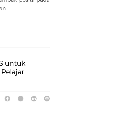
ampak positif pada 
an.
S untuk
 Pelajar