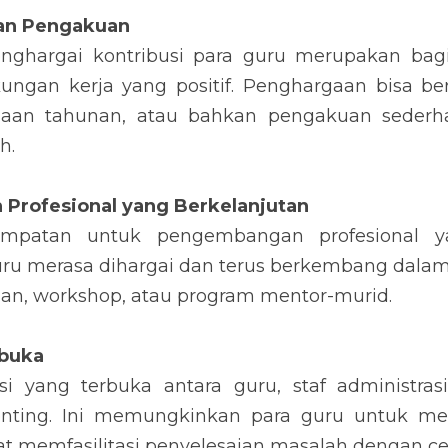
an Pengakuan
ghargai kontribusi para guru merupakan bagi
ungan kerja yang positif. Penghargaan bisa beru
rgaan tahunan, atau bahkan pengakuan sederh
h.
Profesional yang Berkelanjutan
mpatan untuk pengembangan profesional yan
u merasa dihargai dan terus berkembang dalam pr
han, workshop, atau program mentor-murid.
rbuka
i yang terbuka antara guru, staf administras
enting. Ini memungkinkan para guru untuk mer
pat memfasilitasi penyelesaian masalah dengan cep