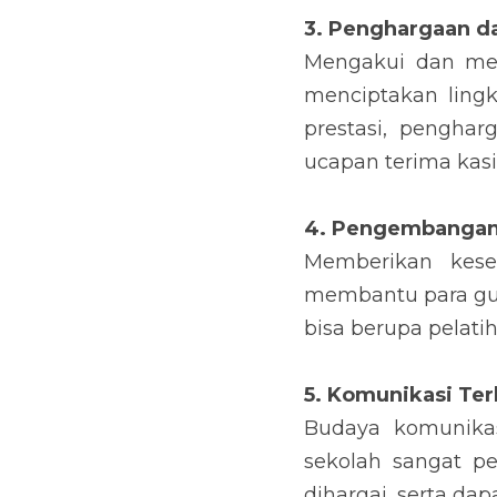
3. Penghargaan d
Mengakui dan men
menciptakan lingk
prestasi, pengha
ucapan terima kasi
4. Pengembangan 
Memberikan kese
membantu para gur
bisa berupa pelati
5. Komunikasi Te
Budaya komunikas
sekolah sangat p
dihargai, serta da