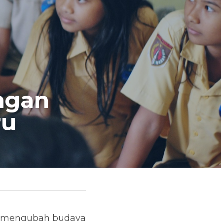
gan 
ru
 mengubah budaya 