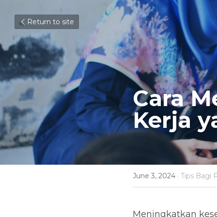
Return to site
Cara M
Kerja y
June 3, 2024
·
Tips Bagi 
Meningkatkan kes