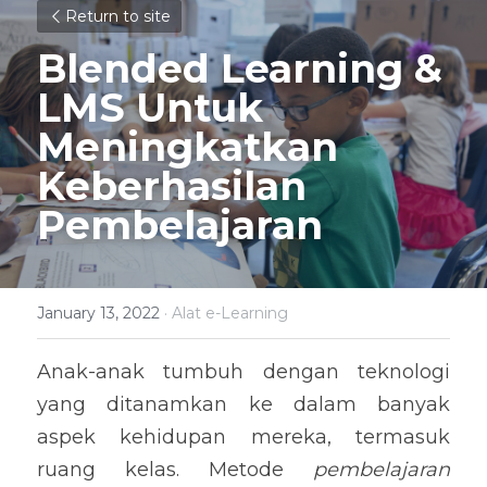
Return to site
Blended Learning 
& 
LMS Untuk 
Meningkatkan 
Keberhasilan 
Pembelajaran
January 13, 2022
·
Alat e-Learning
Anak-anak tumbuh dengan teknologi 
yang ditanamkan ke dalam banyak 
aspek kehidupan mereka, termasuk 
ruang kelas. Metode 
pembelajaran