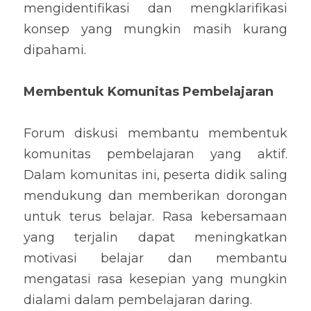
mengidentifikasi dan mengklarifikasi 
konsep yang mungkin masih kurang 
dipahami.
Membentuk Komunitas Pembelajaran
Forum diskusi membantu membentuk 
komunitas pembelajaran yang aktif. 
Dalam komunitas ini, peserta didik saling 
mendukung dan memberikan dorongan 
untuk terus belajar. Rasa kebersamaan 
yang terjalin dapat meningkatkan 
motivasi belajar dan membantu 
mengatasi rasa kesepian yang mungkin 
dialami dalam pembelajaran daring.