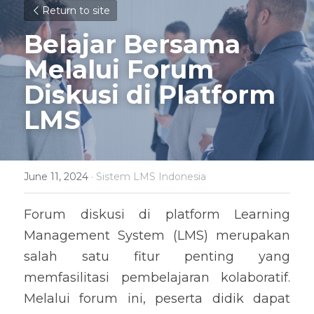
Return to site
Belajar Bersama 
Melalui Forum 
Diskusi di Platform 
LMS
June 11, 2024
·
Sistem LMS Indonesia
Forum diskusi di platform Learning 
Management System (LMS) merupakan 
salah satu fitur penting yang 
memfasilitasi pembelajaran kolaboratif. 
Melalui forum ini, peserta didik dapat 