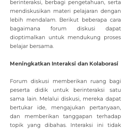
berinteraksi, berbagi pengetahuan, serta 
mendiskusikan materi pelajaran dengan 
lebih mendalam. Berikut beberapa cara 
bagaimana forum diskusi dapat 
dioptimalkan untuk mendukung proses 
belajar bersama.
Meningkatkan Interaksi dan Kolaborasi
Forum diskusi memberikan ruang bagi 
peserta didik untuk berinteraksi satu 
sama lain. Melalui diskusi, mereka dapat 
bertukar ide, mengajukan pertanyaan, 
dan memberikan tanggapan terhadap 
topik yang dibahas. Interaksi ini tidak 