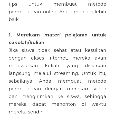
tip
s
 untuk membuat 
metode 
pembelajaran
 online 
Anda 
menjadi lebih 
baik
.
1. 
Mer
ekam 
materi pelajaran untuk 
sekolah/
kuliah
Jika siswa tidak sehat atau kesulitan 
dengan akses internet, mereka akan 
melewatkan kuliah yang disiarkan 
langsung
 melalui streaming
. 
Untuk itu, 
sebaiknya Anda membuat metode 
pembelajaran dengan mer
ekam video 
dan 
meng
irimkan ke siswa
, 
sehingga 
mereka dapat menonton di waktu 
mereka sendiri.