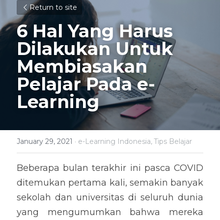
Return to site
6 Hal Yang Harus 
Dilakukan Untuk 
Membiasakan 
Pelajar Pada e-
Learning
January 29, 2021
·
e-Learning Indonesia,
Tips Belajar
Beberapa 
bulan
 terakhir ini
 pasca COVID 
ditemukan pertama kali
, semakin banyak 
sekolah dan universitas di seluruh dunia 
yang mengumumkan bahwa mereka 