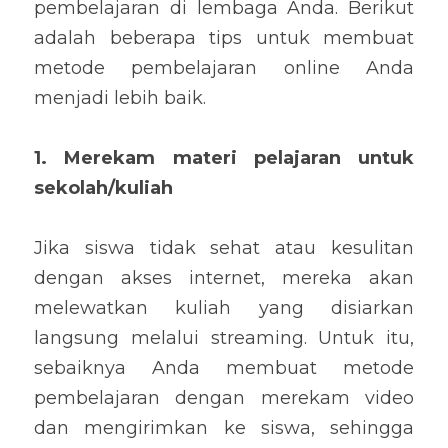
pembelajaran di lembaga Anda. Berikut 
adalah beberapa tips untuk membuat 
metode pembelajaran online Anda 
menjadi lebih baik.
1. Merekam materi pelajaran untuk 
sekolah/kuliah
Jika siswa tidak sehat atau kesulitan 
dengan akses internet, mereka akan 
melewatkan kuliah yang disiarkan 
langsung melalui streaming. Untuk itu, 
sebaiknya Anda membuat metode 
pembelajaran dengan merekam video 
dan mengirimkan ke siswa, sehingga 