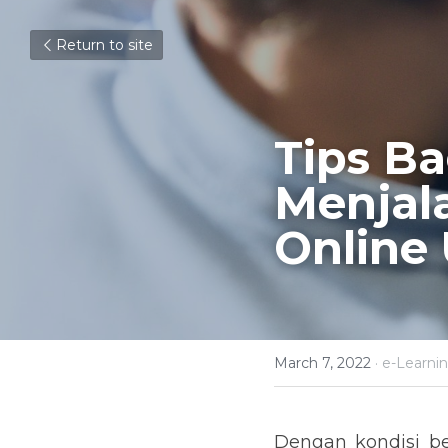
Return to site
Tips Ba
Menjal
Online
March 7, 2022
·
e-Learni
Dengan kondisi be