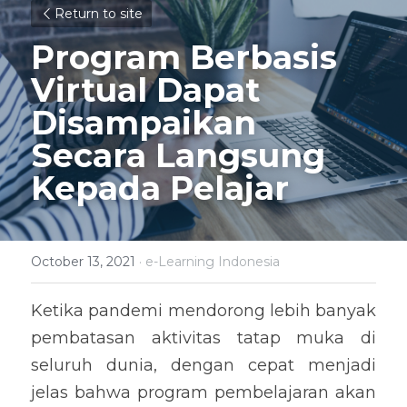
Return to site
Program Berbasis 
Virtual Dapat 
Disampaikan 
Secara Langsung 
Kepada Pelajar
October 13, 2021
·
e-Learning Indonesia
Ketika pandemi mendorong lebih banyak 
pembatasan aktivitas tatap muka di 
seluruh dunia, dengan cepat menjadi 
jelas bahwa program pembelajaran akan 