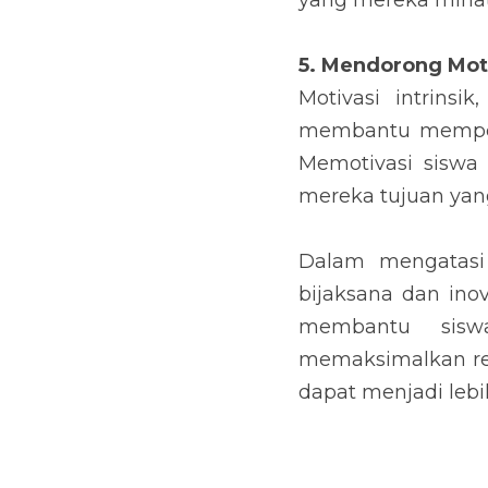
yang mereka minat
5. Mendorong Moti
Motivasi intrinsi
membantu mempert
Memotivasi siswa
mereka tujuan ya
Dalam mengatasi 
bijaksana dan inov
membantu sisw
memaksimalkan rete
dapat menjadi lebih