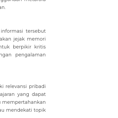
an.
nformasi tersebut 
akan jejak memori 
k berpikir kritis 
ngan pengalaman 
 relevansi pribadi 
jaran yang dapat 
tu mempertahankan 
au mendekati topik 