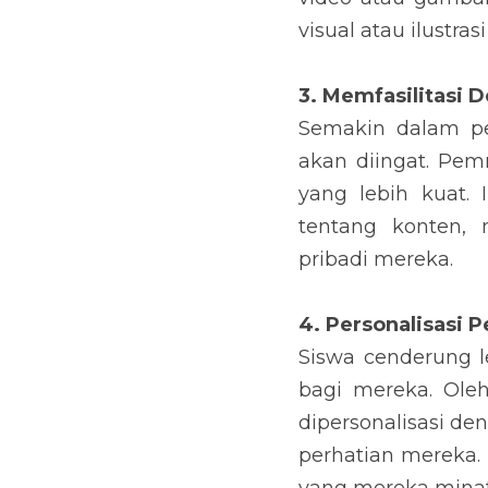
visual atau ilustr
3. Memfasilitasi 
Semakin dalam pem
akan diingat. Pem
yang lebih kuat. 
tentang konten,
pribadi mereka.
4. Personalisasi
Siswa cenderung le
bagi mereka. Ole
dipersonalisasi d
perhatian mereka. 