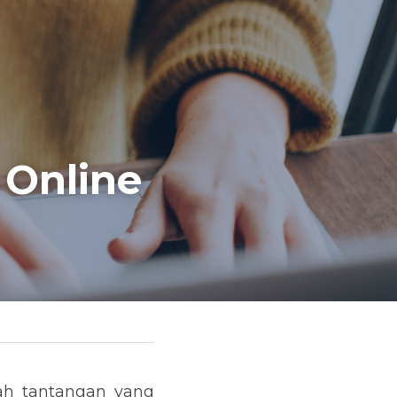
Online 
ah tantangan yang 