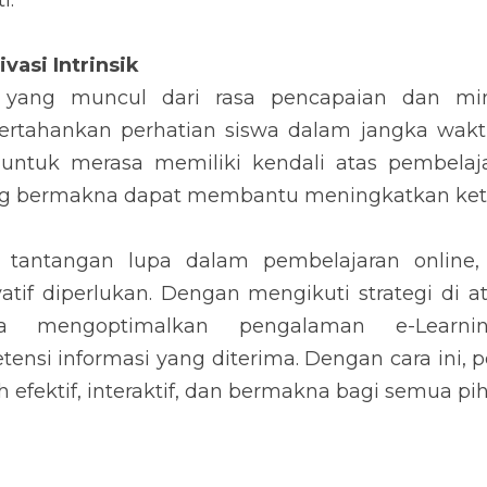
i.
vasi Intrinsik
k, yang muncul dari rasa pencapaian dan min
ahankan perhatian siswa dalam jangka waktu 
 untuk merasa memiliki kendali atas pembelaj
ng bermakna dapat membantu meningkatkan kete
tantangan lupa dalam pembelajaran online,
atif diperlukan. Dengan mengikuti strategi di at
a mengoptimalkan pengalaman e-Learni
nsi informasi yang diterima. Dengan cara ini, p
 efektif, interaktif, dan bermakna bagi semua pih