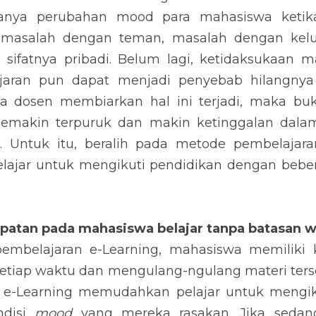
danya perubahan mood para mahasiswa ketik
i, masalah dengan teman, masalah dengan kel
 sifatnya pribadi. Belum lagi, ketidaksukaan m
ajaran pun dapat menjadi penyebab hilangnya 
a dosen membiarkan hal ini terjadi, maka bu
emakin terpuruk dan makin ketinggalan dalam 
. Untuk itu, beralih pada metode pembelajara
ajar untuk mengikuti pendidikan dengan bebera
patan pada mahasiswa belajar tanpa batasan 
mbelajaran e-Learning, mahasiswa memiliki 
setiap waktu dan mengulang-ngulang materi ters
e-Learning memudahkan pelajar untuk mengiku
disi 
mood
 yang mereka rasakan. Jika sedang