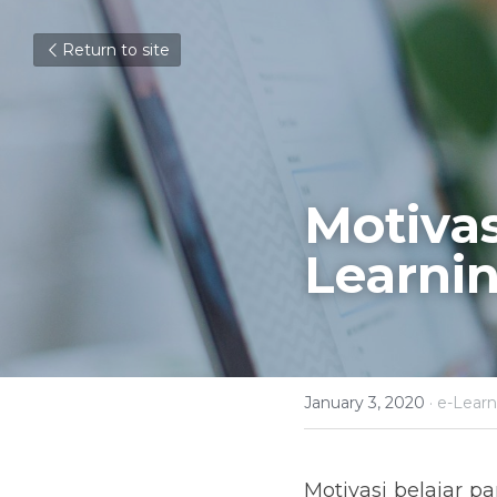
Return to site
Motivas
Learni
January 3, 2020
·
e-Learn
Motivasi belajar p