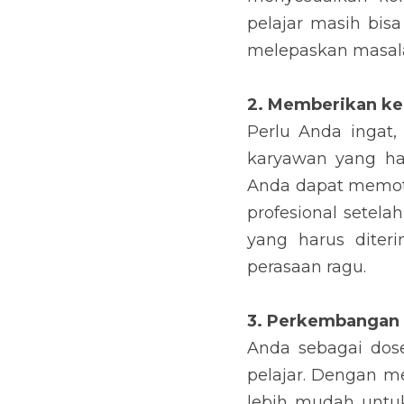
pelajar masih bis
melepaskan masala
2. Memberikan ke
Perlu Anda ingat,
karyawan yang har
Anda dapat memotiv
profesional setela
yang harus diter
perasaan ragu.
3. Perkembangan 
Anda sebagai dos
pelajar. Dengan m
lebih mudah untu