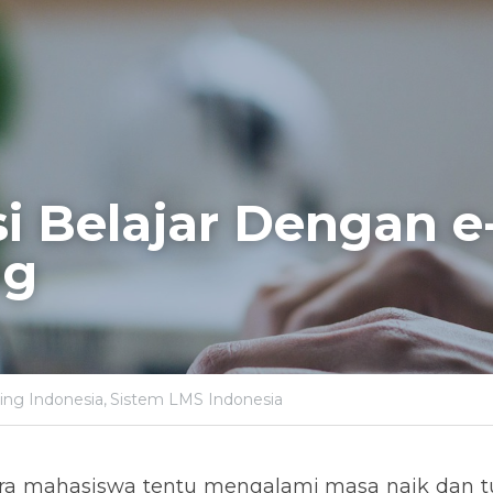
i Belajar Dengan e
ng
ing Indonesia,
Sistem LMS Indonesia
ara mahasiswa tentu mengalami masa naik dan turu