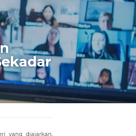
n 
Sekadar 
i yang diajarkan, 