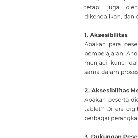
tetapi juga oleh
dikendalikan, dan 
1. Aksesibilitas
Apakah para pese
pembelajaran And
menjadi kunci da
sama dalam proses
2. Aksesibilitas M
Apakah peserta did
tablet? Di era dig
berbagai perangkat
3. Dukungan Pese