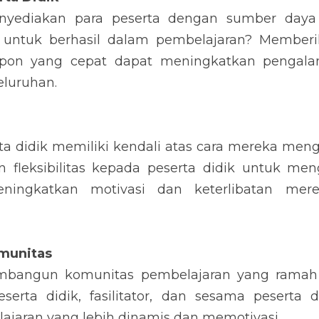
yediakan para peserta dengan sumber daya 
untuk berhasil dalam pembelajaran? Memberi
pon yang cepat dapat meningkatkan pengalam
eluruhan.
a didik memiliki kendali atas cara mereka meng
fleksibilitas kepada peserta didik untuk men
eningkatkan motivasi dan keterlibatan mere
omunitas
bangun komunitas pembelajaran yang ramah
peserta didik, fasilitator, dan sesama peserta 
ajaran yang lebih dinamis dan memotivasi.