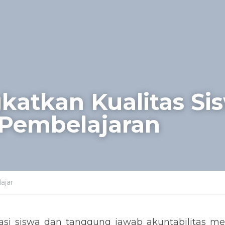
atkan Kualitas Sis
 Pembelajaran
ajar
si siswa dan tanggung jawab akuntabilitas mela