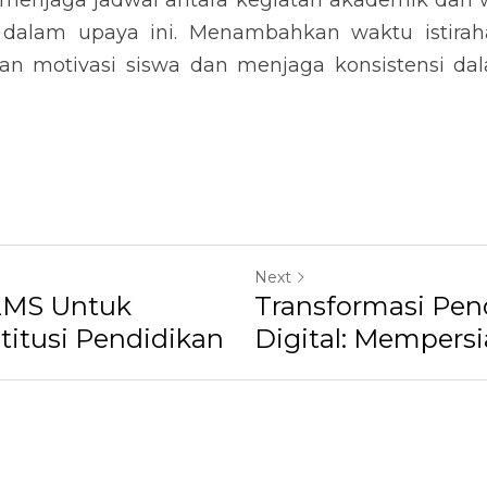
menjaga jadwal antara kegiatan akademik dan wa
alam upaya ini. Menambahkan waktu istirahat
n motivasi siswa dan menjaga konsistensi da
Next
LMS Untuk
Transformasi Pend
stitusi Pendidikan
Digital: Mempersi