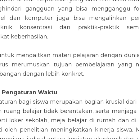
hindari gangguan yang bisa mengganggu fok
l dan komputer juga bisa mengalihkan perh
eknik konsentrasi dan praktik-praktik se
kat keberhasilan.
ntuk mengaitkan materi pelajaran dengan dunia 
harus merumuskan tujuan pembelajaran yang 
angan dengan lebih konkret.
n Pengaturan Waktu
turan bagi siswa merupakan bagian krusial dari
n ruang belajar tidak berantakan, serta menjaga
i loker sekolah, meja belajar di rumah dan di s
kti oleh penelitian meningkatkan kinerja siswa.