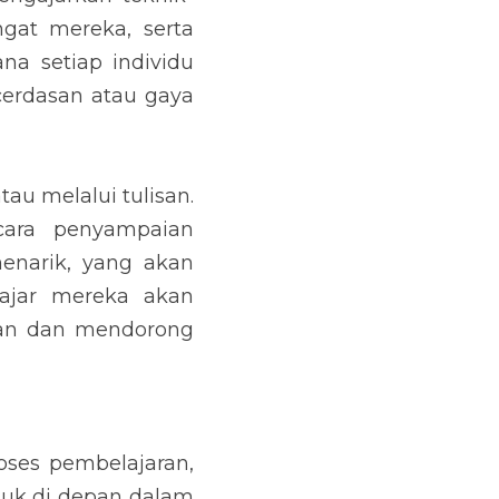
at mereka, serta 
a setiap individu 
cerdasan atau gaya 
au melalui tulisan. 
ara penyampaian 
enarik, yang akan 
ajar mereka akan 
an dan mendorong 
ses pembelajaran, 
uk di depan dalam 