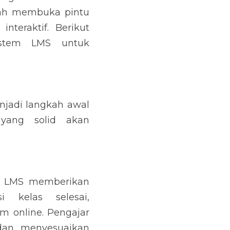
ah membuka pintu 
teraktif. Berikut 
istem LMS untuk 
jadi langkah awal 
yang solid akan 
i LMS memberikan 
 kelas selesai, 
 online. Pengajar 
an menyesuaikan 