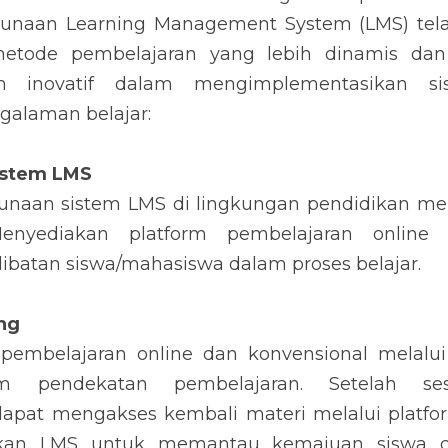
gunaan Learning Management System (LMS) tel
tode pembelajaran yang lebih dinamis dan in
h inovatif dalam mengimplementasikan s
alaman belajar:
istem LMS
aan sistem LMS di lingkungan pendidikan men
enyediakan platform pembelajaran online 
ibatan siswa/mahasiswa dalam proses belajar.
ng
 pembelajaran online dan konvensional melalu
alam pendekatan pembelajaran. Setelah sesi
apat mengakses kembali materi melalui platform
an LMS untuk memantau kemajuan siswa d