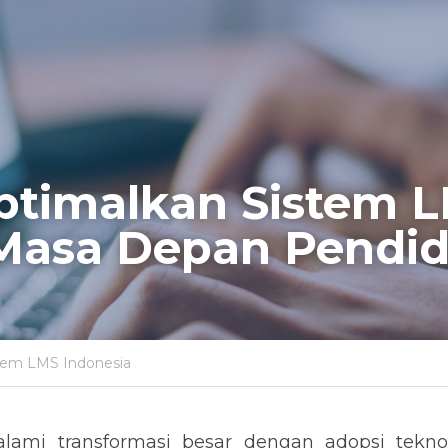
timalkan Sistem L
Masa Depan Pendid
tem LMS Indonesia
lami transformasi besar dengan adopsi teknol