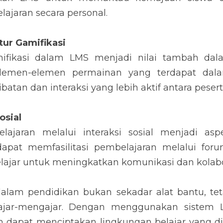
ajaran secara personal.
tur Gamifikasi
amifikasi dalam LMS menjadi nilai tambah da
lemen-elemen permainan yang terdapat dala
atan dan interaksi yang lebih aktif antara pesert
osial
ajaran melalui interaksi sosial menjadi asp
apat memfasilitasi pembelajaran melalui forum
pelajar untuk meningkatkan komunikasi dan kolabo
dalam pendidikan bukan sekadar alat bantu, teta
ajar-mengajar. Dengan menggunakan sistem LMS
an dapat menciptakan lingkungan belajar yang d