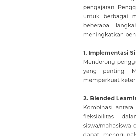
pengajaran. Peng
untuk berbagai me
beberapa langka
meningkatkan peng
1. Implementasi S
Mendorong penggun
yang penting. M
memperkuat keterl
2. Blended Learni
Kombinasi antara
fleksibilitas d
siswa/mahasiswa d
dapat menggunak