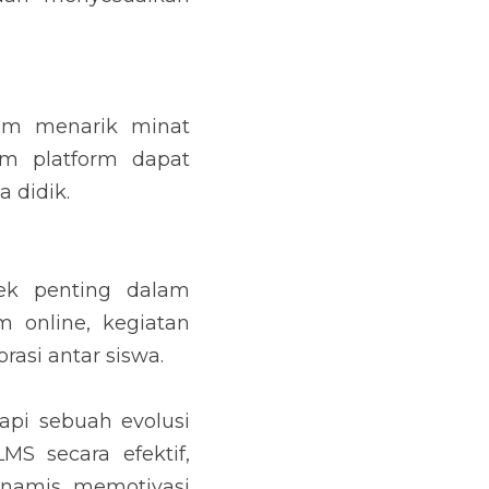
lam menarik minat 
m platform dapat 
a didik.
ek penting dalam 
 online, kegiatan 
rasi antar siswa.
pi sebuah evolusi 
 secara efektif, 
inamis, memotivasi 