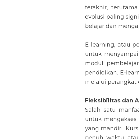
terakhir, terutam
evolusi paling sig
belajar dan mengaj
E-learning, atau p
untuk menyampaika
modul pembelajara
pendidikan. E-lea
melalui perangkat e
Fleksibilitas dan A
Salah satu manfaa
untuk mengakses m
yang mandiri. Kur
penuh waktu atau