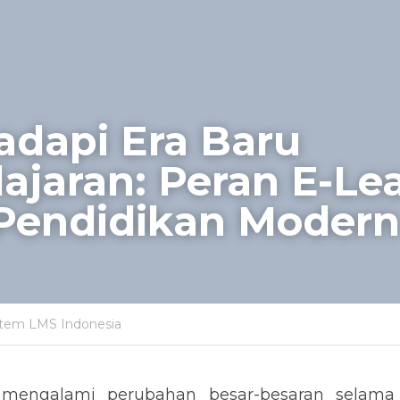
dapi Era Baru 
jaran: Peran E-Lea
Pendidikan Modern
stem LMS Indonesia
 mengalami perubahan besar-besaran selama