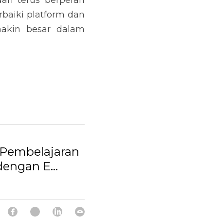
an terus berperan 
iki platform dan 
akin besar dalam 
Pembelajaran
dengan E...