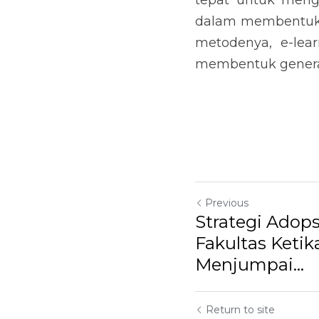
tepat untuk mengh
dalam membentuk 
metodenya, e-lea
membentuk generas
Previous
Strategi Adop
Fakultas Keti
Menjumpai...
Return to site