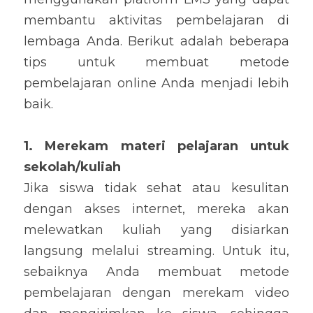
membantu aktivitas pembelajaran di 
lembaga Anda. Berikut adalah beberapa 
tips untuk membuat metode 
pembelajaran online Anda menjadi lebih 
baik.
1. 
Mer
ekam 
materi pelajaran untuk 
sekolah/
kuliah
Jika siswa tidak sehat atau kesulitan 
dengan akses internet, mereka akan 
melewatkan kuliah yang disiarkan 
langsung melalui streaming. Untuk itu, 
sebaiknya Anda membuat metode 
pembelajaran dengan merekam video 