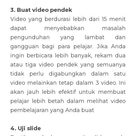
3. Buat video pendek
Video yang berdurasi lebih dari 15 menit 
dapat menyebabkan masalah 
pengunduhan yang lambat dan 
gangguan bagi para pelajar. Jika Anda 
ingin berbicara lebih banyak, rekam dua 
atau tiga video pendek yang semuanya 
tidak perlu digabungkan dalam satu 
video melainkan tetap dalam 3 video. Ini 
akan jauh lebih efektif untuk membuat 
pelajar lebih betah dalam melihat video 
pembelajaran yang Anda buat
4. Uji slide