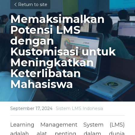
Return to site
Memaksimalkan 
Potensi LMS 
dengan 
Kustomisasi untuk 
Meningkatkan 
Keterlibatan 
Mahasiswa
September 17, 2024
·
Sistem LMS Indonesia
Learning Management System (LMS) 
adalah alat penting dalam dunia 