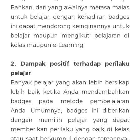
Bahkan, dari yang awalnya merasa malas 
untuk belajar, dengan kehadiran badges 
ini dapat mendorong keinginannya untuk 
belajar maupun mengikuti pelajaran di 
kelas maupun e-Learning.
2. Dampak positif terhadap perilaku 
pelajar
Banyak pelajar yang akan lebih bersikap 
lebih baik ketika Anda mendambahkan 
badges pada metode pembelajaran 
Anda. Umumnya, badges ini diberikan 
dengan memilih pelajar yang dapat 
memberikan perilaku yang baik di kelas 
atau saat berkumpul dengan temannya-