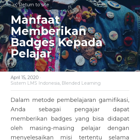
Return to site
Manfaat 
Memberikan 
Badges Kepada 
Pelajar
April 15, 2020
·
Sistem LMS Indonesia,
Blended Learning
Dalam metode pembelajaran gamifikasi, 
Anda sebagai pengajar dapat 
memberikan badges yang bisa didapat 
oleh masing-masing pelajar dengan 
menyelesaikan misi tertentu selama 