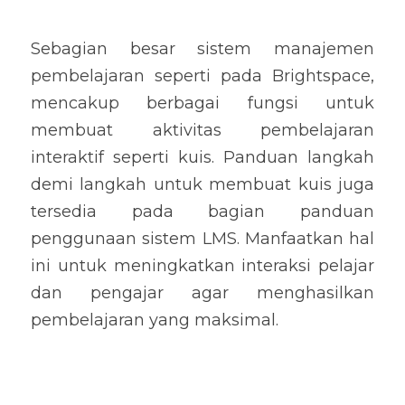
Sebagian besar sistem manajemen 
pembelajaran seperti pada Brightspace, 
mencakup berbagai fungsi untuk 
membuat aktivitas pembelajaran 
interaktif seperti kuis. Panduan langkah 
demi langkah untuk membuat kuis juga 
tersedia pada bagian panduan 
penggunaan sistem LMS. Manfaatkan hal 
ini untuk meningkatkan interaksi pelajar 
dan pengajar agar menghasilkan 
pembelajaran yang maksimal.