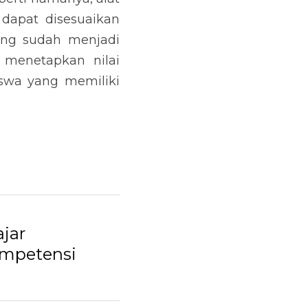
dapat disesuaikan 
ng sudah menjadi 
menetapkan nilai 
swa yang memiliki 
jar
mpetensi