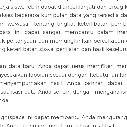
ja siswa lebih dapat ditindaklanjuti dan dibagika
ses beberapa kumpulan data yang tersedia da
 wawasan tentang tingkat keterlibatan pembel
data ini dapat sangat membantu dalam me
ntuk pertanyaan dan memungkinkan percakapan
g keterlibatan siswa, penilaian dan hasil keselur
n data baru, Anda dapat terus memfilter, men
esuaikan laporan sesuai dengan kebutuhan khu
 menyempurnakan hasil, Anda bahkan dapat m
sualisasi data Anda sendiri dengan menganalisi
nda.
Brightspace ini dapat membantu Anda mengurang
ah Anda perlukan untuk melakukan aktivitas a