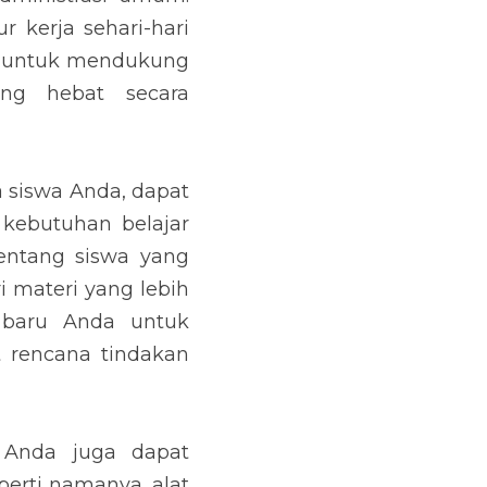
erja sehari-hari 
u untuk mendukung 
ng hebat secara 
 siswa Anda, dapat 
ebutuhan belajar 
entang siswa yang 
materi yang lebih 
baru Anda untuk 
 rencana tindakan 
Anda juga dapat 
rti namanya, alat 