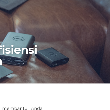
siensi 
n
t membantu Anda 