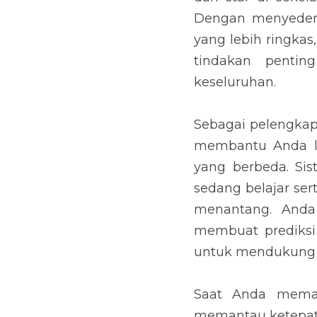
Dengan menyederh
yang lebih ringka
tindakan pentin
keseluruhan.
Sebagai pelengkap 
membantu Anda le
yang berbeda. Sis
sedang belajar se
menantang. Anda
membuat prediksi 
untuk mendukung 
Saat Anda meman
memantau ketepata