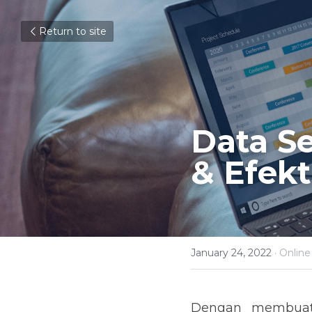
Return to site
Data Se
& Efekt
January 24, 2022
·
Online
Dengan membuat 