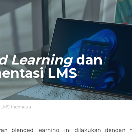
d Learning
 dan 
entasi LMS
 LMS Indonesia
an blended learning, ini dilakukan dengan 