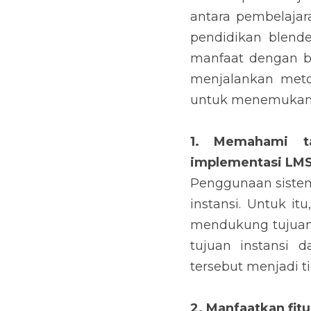
antara pembelajara
pendidikan blende
manfaat dengan b
menjalankan metod
untuk menemukan s
1. Memahami ta
implementasi LM
Penggunaan sistem
instansi. Untuk it
mendukung tujuan 
tujuan instansi 
tersebut menjadi t
2. Manfaatkan fi