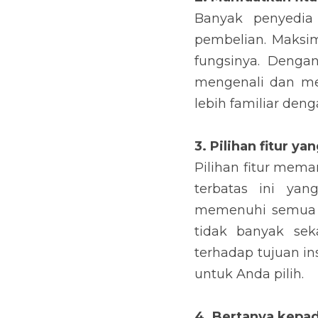
Banyak penyedia
pembelian. Maksi
fungsinya. Denga
mengenali dan mem
lebih familiar den
3. Pilihan fitur y
Pilihan fitur meman
terbatas ini yan
memenuhi semua k
tidak banyak sek
terhadap tujuan in
untuk Anda pilih.
4. Bertanya kepad