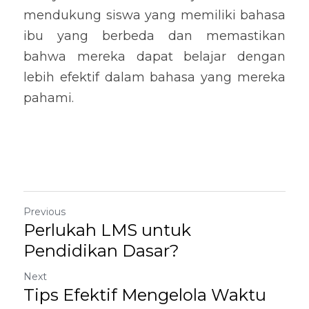
mendukung siswa yang memiliki bahasa 
ibu yang berbeda dan memastikan 
bahwa mereka dapat belajar dengan 
lebih efektif dalam bahasa yang mereka 
pahami.
Previous
Perlukah LMS untuk
Pendidikan Dasar?
Next
Tips Efektif Mengelola Waktu