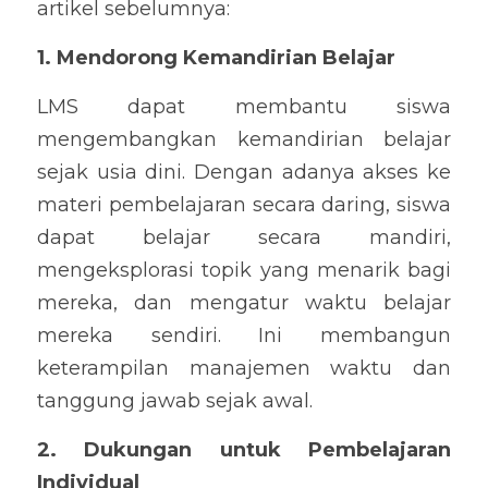
artikel sebelumnya:
1. Mendorong Kemandirian Belajar
LMS dapat membantu siswa 
mengembangkan kemandirian belajar 
sejak usia dini. Dengan adanya akses ke 
materi pembelajaran secara daring, siswa 
dapat belajar secara mandiri, 
mengeksplorasi topik yang menarik bagi 
mereka, dan mengatur waktu belajar 
mereka sendiri. Ini membangun 
keterampilan manajemen waktu dan 
tanggung jawab sejak awal.
2. Dukungan untuk Pembelajaran 
Individual