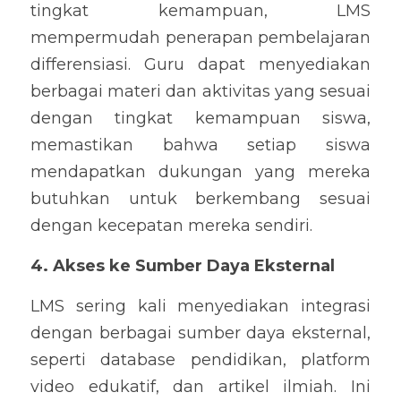
tingkat kemampuan, LMS 
mempermudah penerapan pembelajaran 
differensiasi. Guru dapat menyediakan 
berbagai materi dan aktivitas yang sesuai 
dengan tingkat kemampuan siswa, 
memastikan bahwa setiap siswa 
mendapatkan dukungan yang mereka 
butuhkan untuk berkembang sesuai 
dengan kecepatan mereka sendiri.
4. Akses ke Sumber Daya Eksternal
LMS sering kali menyediakan integrasi 
dengan berbagai sumber daya eksternal, 
seperti database pendidikan, platform 
video edukatif, dan artikel ilmiah. Ini 