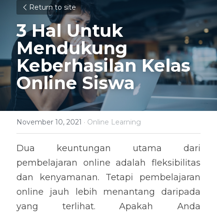
Return to site
3 Hal Untuk 
Mendukung 
Keberhasilan Kelas 
Online Siswa
November 10, 2021
·
Online Learning
Dua keuntungan utama dari 
pembelajaran online adalah fleksibilitas 
dan kenyamanan. Tetapi pembelajaran 
online jauh lebih menantang daripada 
yang terlihat. Apakah Anda 