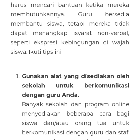
harus mencari bantuan ketika mereka 
membutuhkannya. Guru bersedia 
membantu siswa, tetapi mereka tidak 
dapat menangkap isyarat non-verbal, 
seperti ekspresi kebingungan di wajah 
siswa. Ikuti tips ini:
Gunakan alat yang disediakan oleh 
sekolah untuk berkomunikasi 
dengan guru Anda.
Banyak sekolah dan program online 
menyediakan beberapa cara bagi 
siswa dan/atau orang tua untuk 
berkomunikasi dengan guru dan staf. 