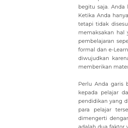
begitu saja. Anda
Ketika Anda hany
tetapi tidak dise
memaksakan hal ya
pembelajaran sepe
formal dan e-Lear
diwujudkan karen
memberikan materi
Perlu Anda garis
kepada pelajar da
pendidikan yang di
para pelajar ter
dimengerti dengan 
adalah dua faktor