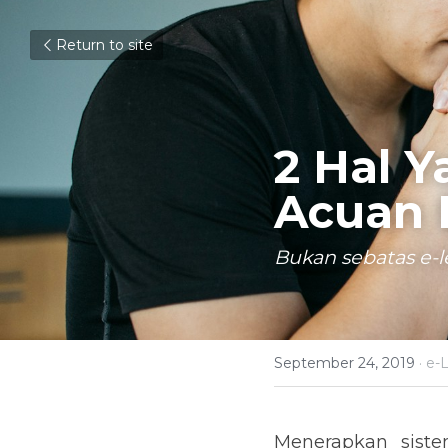
Return to site
2 Hal Y
Acuan 
Bukan sebatas e-l
September 24, 2019
·
e-
Menerapkan siste