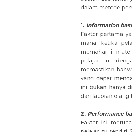
dalam metode pembe
1. 
Information bas
Faktor pertama yan
mana, ketika pel
memahami materi 
pelajar ini deng
memastikan bahwa 
yang dapat mengaki
ini bukan hanya di
dari laporan orang
2. 
Performance b
Faktor ini merup
pelajar itu sendiri