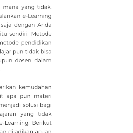
 mana yang tidak. 
ankan e-Learning 
 saja dengan Anda 
u sendiri. Metode 
metode pendidikan 
ar pun tidak bisa 
upun dosen dalam 
.
erikan kemudahan 
it apa pun materi 
enjadi solusi bagi 
jaran yang tidak 
-Learning. Berikut 
n dijadikan acuan 