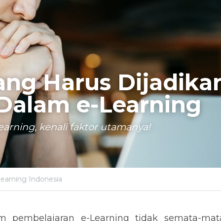
ang Harus Dijadikan
Dalam e-Learning
earning, kenali faktor utamanya!
Learning Indonesia
m pembelajaran e-Learning tidak semata-mata