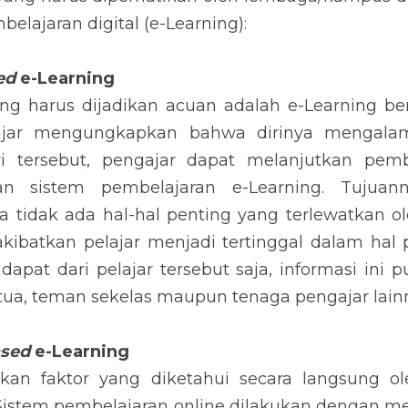
lajaran digital (e-Learning):
ed
 e-Learning
g harus dijadikan acuan adalah e-Learning berb
ajar mengungkapkan bahwa dirinya mengalami
tersebut, pengajar dapat melanjutkan pembe
an sistem pembelajaran e-Learning. Tujuan
tidak ada hal-hal penting yang terlewatkan oleh
batkan pelajar menjadi tertinggal dalam hal pe
dapat dari pelajar tersebut saja, informasi ini p
 tua, teman sekelas maupun tenaga pengajar lain
ased
 e-Learning
akan faktor yang diketahui secara langsung o
. Sistem pembelajaran online dilakukan dengan me