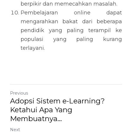
berpikir dan memecahkan masalah.
Pembelajaran online dapat 
mengarahkan bakat dari beberapa 
pendidik yang paling terampil ke 
populasi yang paling kurang 
terlayani.
Previous
Adopsi Sistem e-Learning?
Ketahui Apa Yang
Membuatnya...
Next