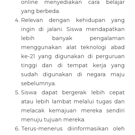
online menyediakan cara belajar 
yang berbeda.
Relevan dengan kehidupan yang 
ingin di jalani. Siswa mendapatkan 
lebih banyak pengalaman 
menggunakan alat teknologi abad 
ke-21 yang digunakan di perguruan 
tinggi dan di tempat kerja yang 
sudah digunakan di negara maju 
sebelumnya.
Siswa dapat bergerak lebih cepat 
atau lebih lambat melalui tugas dan 
melacak kemajuan mereka sendiri 
menuju tujuan mereka.
Terus-menerus diinformasikan oleh 