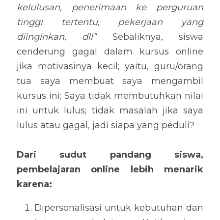
kelulusan, penerimaan ke perguruan 
tinggi tertentu, pekerjaan yang 
diinginkan, dll”
 Sebaliknya, siswa 
cenderung gagal dalam kursus online 
jika motivasinya kecil; yaitu, guru/orang 
tua saya membuat saya mengambil 
kursus ini; Saya tidak membutuhkan nilai 
ini untuk lulus; tidak masalah jika saya 
lulus atau gagal, jadi siapa yang peduli?
Dari sudut pandang siswa, 
pembelajaran online lebih menarik 
karena:
Dipersonalisasi untuk kebutuhan dan 