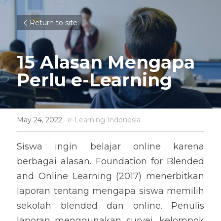
Return to site
15 Alasan Mengapa 
Perlu e-Learning
May 24, 2022
·
e-Learning Indonesia
Siswa ingin belajar online karena 
berbagai alasan. Foundation for Blended 
and Online Learning (2017) menerbitkan 
laporan tentang mengapa siswa memilih 
sekolah blended dan online. Penulis 
laporan menggunakan survei, kelompok 